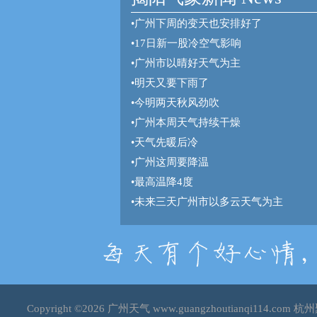
•
广州下周的变天也安排好了
•
17日新一股冷空气影响
•
广州市以晴好天气为主
•
明天又要下雨了
•
今明两天秋风劲吹
•
广州本周天气持续干燥
•
天气先暖后冷
•
广州这周要降温
•
最高温降4度
•
未来三天广州市以多云天气为主
Copyright ©2026
广州天气
www.guangzhoutianqi114.