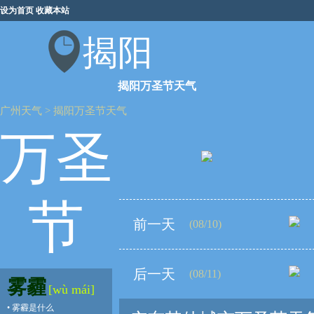
设为首页
收藏本站
揭阳
揭阳万圣节天气
广州天气
>
揭阳万圣节天气
万圣
节
前一天
(08/10)
后一天
(08/11)
雾霾
[wù mái]
•
雾霾是什么