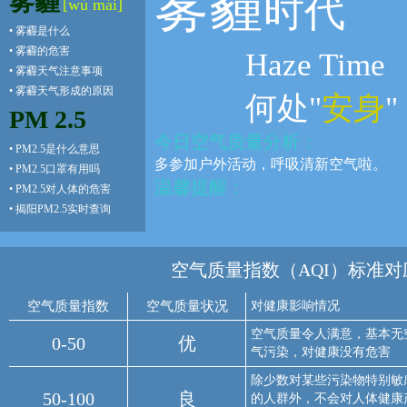
雾霾
雾霾
时代
[wù mái]
•
雾霾是什么
•
雾霾的危害
Haze Time
•
雾霾天气注意事项
•
雾霾天气形成的原因
何处"
安身
"
PM 2.5
今日空气质量分析：
•
PM2.5是什么意思
多参加户外活动，呼吸清新空气啦。
•
PM2.5口罩有用吗
温馨提醒：
•
PM2.5对人体的危害
•
揭阳PM2.5实时查询
空气质量指数（AQI）标准对
空气质量指数
空气质量状况
对健康影响情况
空气质量令人满意，基本无
0-50
优
气污染，对健康没有危害
除少数对某些污染物特别敏
50-100
良
的人群外，不会对人体健康