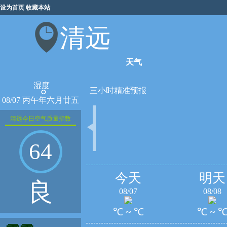
设为首页
收藏本站
清远
天气
湿度
°
三小时精准预报
08/07 丙午年六月廿五
清远今日空气质量指数
64
今天
明天
良
08/07
08/08
℃ ~ ℃
℃ ~ 