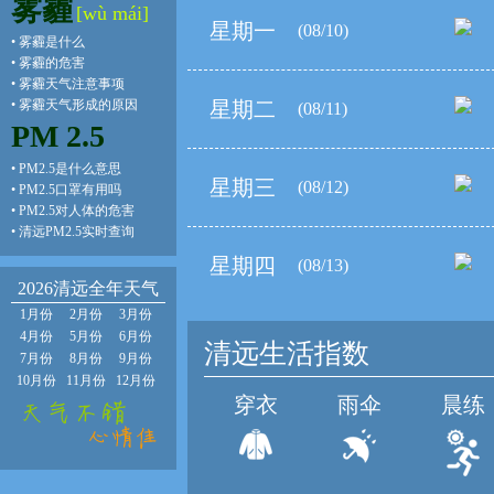
雾霾
[wù mái]
星期一
(08/10)
•
雾霾是什么
•
雾霾的危害
•
雾霾天气注意事项
•
雾霾天气形成的原因
星期二
(08/11)
PM 2.5
•
PM2.5是什么意思
星期三
(08/12)
•
PM2.5口罩有用吗
•
PM2.5对人体的危害
•
清远PM2.5实时查询
星期四
(08/13)
2026清远全年天气
1月份
2月份
3月份
4月份
5月份
6月份
清远生活指数
7月份
8月份
9月份
10月份
11月份
12月份
穿衣
雨伞
晨练