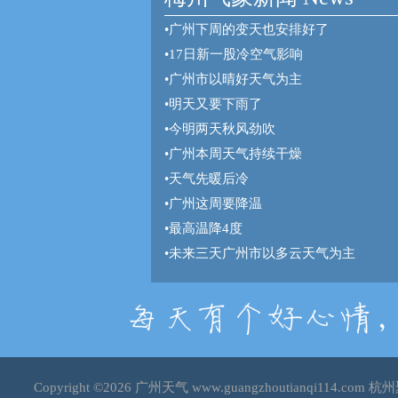
•
广州下周的变天也安排好了
•
17日新一股冷空气影响
•
广州市以晴好天气为主
•
明天又要下雨了
•
今明两天秋风劲吹
•
广州本周天气持续干燥
•
天气先暖后冷
•
广州这周要降温
•
最高温降4度
•
未来三天广州市以多云天气为主
Copyright ©2026
广州天气
www.guangzhoutianqi114.