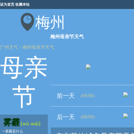
设为首页
收藏本站
梅州
梅州母亲节天气
广州天气
>
梅州母亲节天气
母亲
节
前一天
(08/08)
后一天
(08/09)
雾霾
[wù mái]
•
雾霾是什么