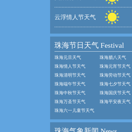
云浮情人节天气
珠海节日天气
Festival
珠海元旦天气
珠海腊八天气
珠海情人节天气
珠海元宵节天气
珠海清明节天气
珠海劳动节天气
珠海端午节天气
珠海七夕节天气
珠海中秋节天气
珠海国庆节天气
珠海万圣节天气
珠海平安夜天气
珠海六一儿童节天气
珠海气象新闻 News