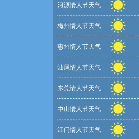
河源情人节天气
梅州情人节天气
惠州情人节天气
汕尾情人节天气
东莞情人节天气
中山情人节天气
江门情人节天气