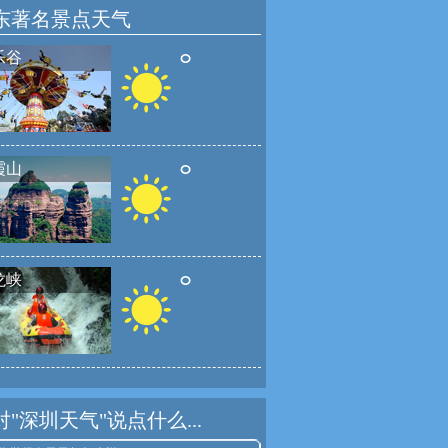
东著名景点天气
°
乐谷
°
霞山
°
龙峡
对"深圳天气"说点什么...