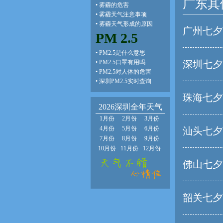
广东其
•
雾霾的危害
•
雾霾天气注意事项
•
雾霾天气形成的原因
广州七夕
PM 2.5
•
PM2.5是什么意思
•
PM2.5口罩有用吗
深圳七夕
•
PM2.5对人体的危害
•
深圳PM2.5实时查询
珠海七夕
2026深圳全年天气
1月份
2月份
3月份
4月份
5月份
6月份
汕头七夕
7月份
8月份
9月份
10月份
11月份
12月份
佛山七夕
韶关七夕