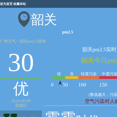
设为首页
收藏本站
韶关
pm2.5
广州天气
>
韶关pm2.5查询
韶关pm2.5实
30
韶关今日pm2.
优
良
轻度污染
中度污
优
0
50
100
150
（数值越大，污
空气污染对人
2026-08-09
星期日