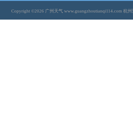
Copyright ©2026
广州天气
www.guangzhoutianqi114.