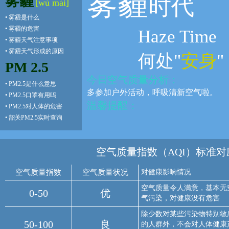
雾霾
雾霾
时代
[wù mái]
•
雾霾是什么
•
雾霾的危害
Haze Time
•
雾霾天气注意事项
•
雾霾天气形成的原因
何处"
安身
"
PM 2.5
今日空气质量分析：
•
PM2.5是什么意思
多参加户外活动，呼吸清新空气啦。
•
PM2.5口罩有用吗
温馨提醒：
•
PM2.5对人体的危害
•
韶关PM2.5实时查询
空气质量指数（AQI）标准对
空气质量指数
空气质量状况
对健康影响情况
空气质量令人满意，基本无
0-50
优
气污染，对健康没有危害
除少数对某些污染物特别敏
50-100
良
的人群外，不会对人体健康